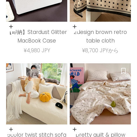
オプションを選択
オプションを選択
【即納】Stardust Glitter
2design brown retro
MacBook Case
table cloth
セール価格
セール価格
¥4,980 JPY
¥8,700 JPYから
オプションを選択
オプションを選択
5color twist stitch sofa
pretty quilt & pillow