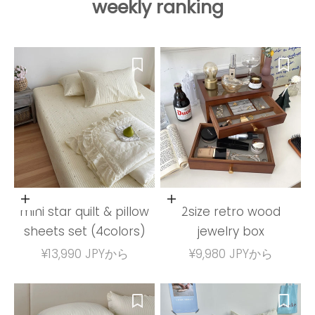
weekly ranking
オプションを選択
オプションを選択
mini star quilt & pillow
2size retro wood
sheets set (4colors)
jewelry box
セール価格
セール価格
¥13,990 JPYから
¥9,980 JPYから