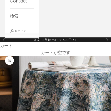
Contact
検索
ログイン
公式LINE登録ですぐに500円OFF!
前へ
次
カート
カートが空です
ズームイン