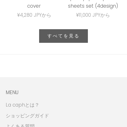
cover
sheets set (4design)
セール価格
セール価格
¥4,280 JPYから
¥11,000 JPYから
すべてを見る
MENU
La caphとは？
ショッピングガイド
よくある質問