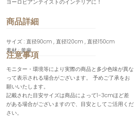
ヨーロピアンテイストのインテリアに！
商品詳細
サイズ : 直径90cm , 直径120cm , 直径150cm
素材 :
黄麻
注意事項
モニター・環境等により実際の商品と多少色味が異な
って表示される場合がございます。 予めご了承をお
願いいたします。
記載された目安サイズは商品によって1-3cmほど差
がある場合がございますので、目安としてご活用くだ
さい。