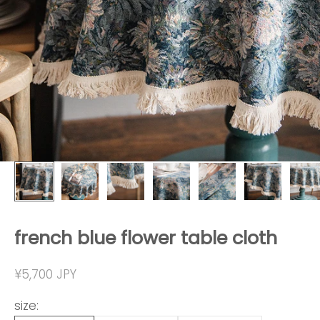
french blue flower table cloth
セール価格
¥5,700 JPY
size: