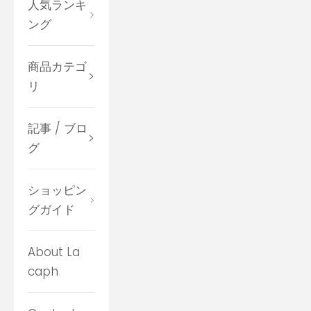
人気ランキ
ング
商品カテゴ
リ
記事 / ブロ
グ
ショッピン
グガイド
About La
caph