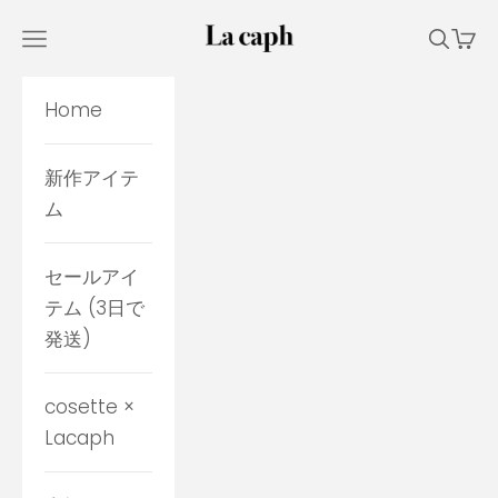
コンテンツへスキップ
La caph
メニューを開く
検索を
カー
Home
新作アイテ
ム
セールアイ
テム (3日で
発送)
cosette ×
Lacaph