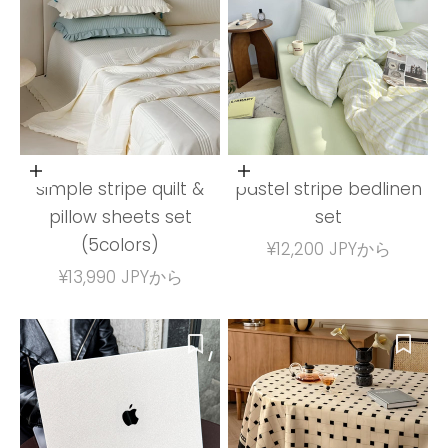
オプションを選択
オプションを選択
simple stripe quilt &
pastel stripe bedlinen
pillow sheets set
set
(5colors)
セール価格
¥12,200 JPYから
セール価格
¥13,990 JPYから