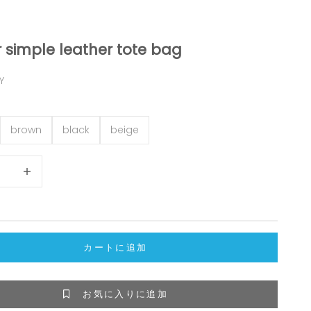
 simple leather tote bag
格
Y
brown
black
beige
らす
数量を減らす
カートに追加
お気に入りに追加