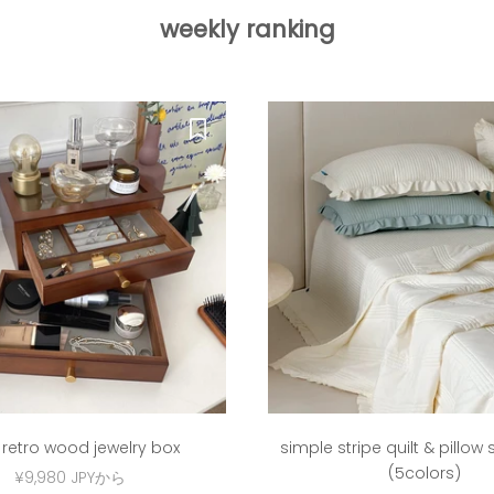
weekly ranking
 retro wood jewelry box
simple stripe quilt & pillow
(5colors)
セール価格
¥9,980 JPYから