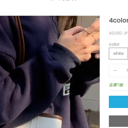
4color
セール価
¥6,580 JP
color:
white
数量を減
在庫7個