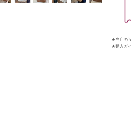
★当店の"
★購入ガ