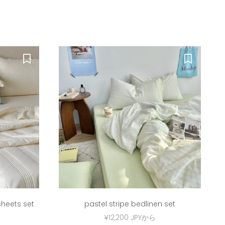
 sheets set
pastel stripe bedlinen set
セール価格
¥12,200 JPYから