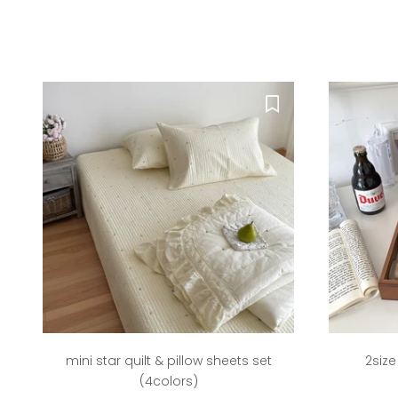
mini star quilt & pillow sheets set
2size
(4colors)